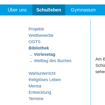
Über uns
Schulleben
Gymnasium
Projekte
Wettbewerbe
OGTS
Bibliothek
→
Vorlesetag
Am B
→
Welttag des Buches
Schü
sehen
Wahlunterricht
Religiöses Leben
Mensa
Entwicklung
Termine