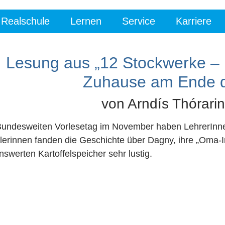
Realschule
Lernen
Service
Karriere
Lesung aus „12 Stockwerke – 
Zuhause am Ende d
von Arndís Thórarins
undesweiten Vorlesetag im November haben LehrerInnen 
lerinnen fanden die Geschichte über Dagny, ihre „Oma
swerten Kartoffelspeicher sehr lustig.