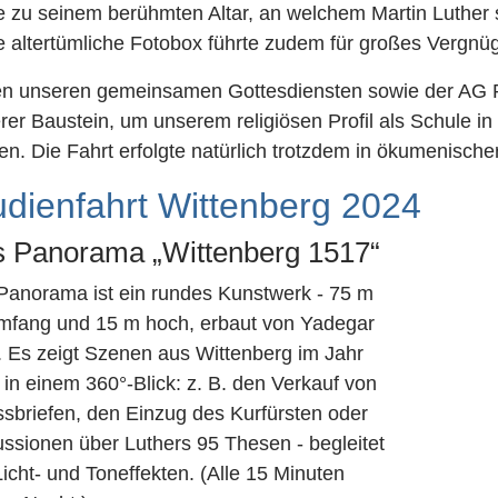
e zu seinem berühmten Altar, an welchem Martin Luther s
e altertümliche Fotobox führte zudem für großes Vergnü
n unseren gemeinsamen Gottesdiensten sowie der AG Rel
rer Baustein, um unserem religiösen Profil als Schule i
en. Die Fahrt erfolgte natürlich trotzdem in ökumenisch
udienfahrt Wittenberg 2024
 Panorama „Wittenberg 1517“
Panorama ist ein rundes Kunstwerk - 75 m
mfang und 15 m hoch, erbaut von Yadegar
. Es zeigt Szenen aus Wittenberg im Jahr
in einem 360°-Blick: z. B. den Verkauf von
ssbriefen, den Einzug des Kurfürsten oder
ussionen über Luthers 95 Thesen - begleitet
icht- und Toneffekten. (Alle 15 Minuten