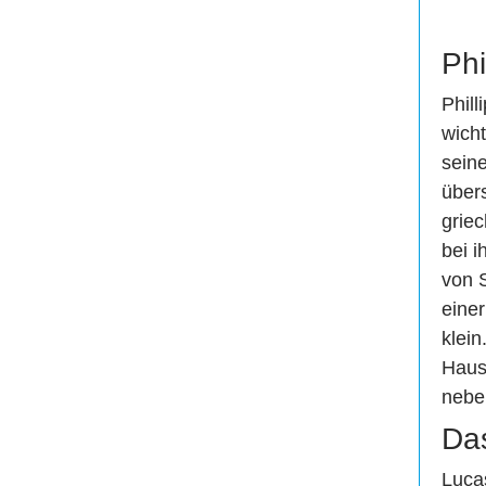
Phi
Phill
wicht
sein
über
griec
bei 
von 
eine
klein
Haus.
nebe
Da
Luca