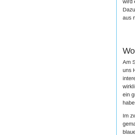
wird 
Dazu 
aus 
Wo
Am S
uns 
inte
wirkl
ein 
habe
Im z
gemal
blaue