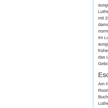
ausge
Luth
mit 2
damal
norma
Im L
ausge
früh
das 
Gebo
Es
Am N
Room
Buch
Luthe