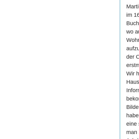
Marti
im 16
Buch
wo a
Wohn
aufz
der 
erst
Wir 
Haus
Info
beko
Bild
habe
eine
man a