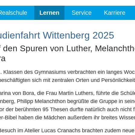
Realschule
Lernen
Service
Karriere
udienfahrt Wittenberg 2025
 den Spuren von Luther, Melanchth
ra
8. Klassen des Gymnasiums verbrachten ein langes Woch
eschäftigten sich mit zentralen Orten und Persönlichkei
rina von Bora, die Frau Martin Luthers, führte die Schü
enberg, Philipp Melanchthon begrüßte die Gruppe in s
or der berühmten 95 Thesen durfte natürlich auch nicht
er-Bibel haben die Mädchen außerdem ihr breites Wissen
Besuch im Atelier Lucas Cranachs brachten zudem neue 