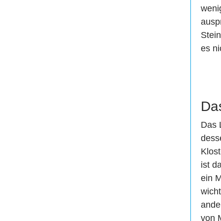
wenig
ausp
Stein
es ni
Da
Das L
dess
Klos
ist 
ein M
wich
ande
von 