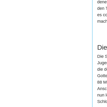
dene
den 
es c
mach
Die
Die 
Jugen
die 
Gott
88 M
Ansc
nun 
Schl