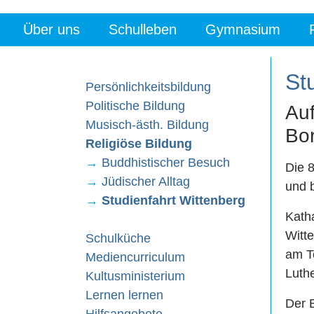
Über uns
Schulleben
Gymnasium
St
Persönlichkeitsbildung
Politische Bildung
Auf
Musisch-ästh. Bildung
Bo
Religiöse Bildung
→
Buddhistischer Besuch
Die 
→
Jüdischer Alltag
und b
→
Studienfahrt Wittenberg
Katha
Witt
Schulküche
am T
Mediencurriculum
Luth
Kultusministerium
Lernen lernen
Der 