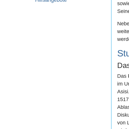
Hilfsangebote
sowi
Sein
Nebe
weite
werd
St
Das
Das 
im U
Asisi
1517 
Abla
Disk
von L