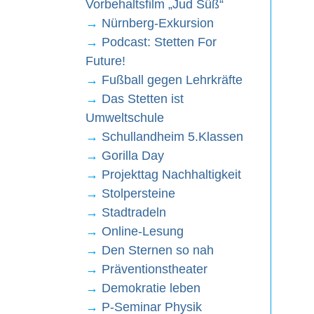
Vorbehaltsfilm „Jud Süß“
→
Nürnberg-Exkursion
→
Podcast: Stetten For
Future!
→
Fußball gegen Lehrkräfte
→
Das Stetten ist
Umweltschule
→
Schullandheim 5.Klassen
→
Gorilla Day
→
Projekttag Nachhaltigkeit
→
Stolpersteine
→
Stadtradeln
→
Online-Lesung
→
Den Sternen so nah
→
Präventionstheater
→
Demokratie leben
→
P-Seminar Physik