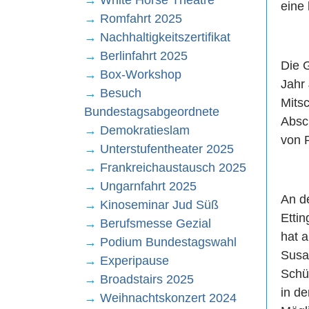
→
White Horse Theatre
eine
→
Romfahrt 2025
→
Nachhaltigkeitszertifikat
→
Berlinfahrt 2025
Die 
→
Box-Workshop
Jahr
→
Besuch
Mits
Bundestagsabgeordnete
Absc
→
Demokratieslam
von P
→
Unterstufentheater 2025
→
Frankreichaustausch 2025
→
Ungarnfahrt 2025
An d
→
Kinoseminar Jud Süß
Etti
→
Berufsmesse Gezial
hat 
→
Podium Bundestagswahl
Susa
→
Experipause
Schü
→
Broadstairs 2025
in de
→
Weihnachtskonzert 2024