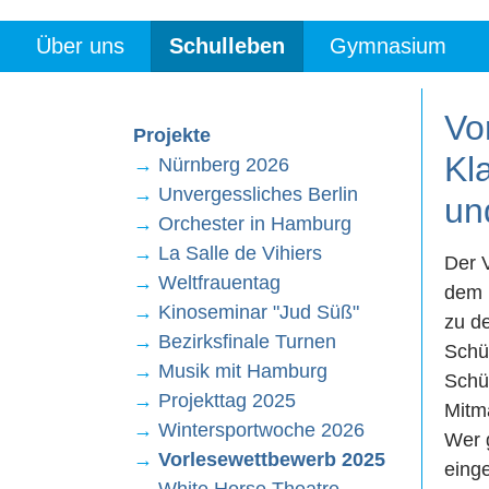
Über uns
Schulleben
Gymnasium
Vo
Projekte
Kl
→
Nürnberg 2026
→
Unvergessliches Berlin
un
→
Orchester in Hamburg
→
La Salle de Vihiers
Der 
→
Weltfrauentag
dem M
→
Kinoseminar "Jud Süß"
zu d
→
Bezirksfinale Turnen
Schü
→
Musik mit Hamburg
Schül
→
Projekttag 2025
Mitm
→
Wintersportwoche 2026
Wer g
→
Vorlesewettbewerb 2025
einge