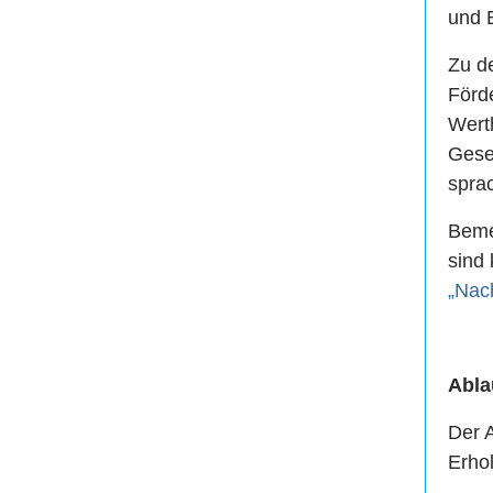
und B
Zu d
Förd
Wert
Gese
spra
Beme
sind 
„Nac
Abla
Der 
Erho