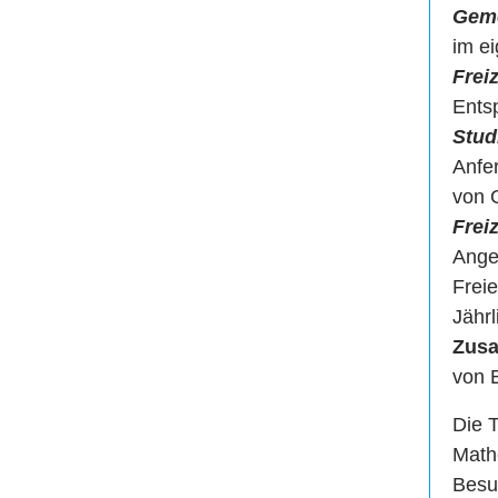
Geme
im e
Frei
Ents
Stud
Anfe
von 
Freiz
Angel
Freie
Jähr
Zusa
von E
Die 
Mathe
Besu