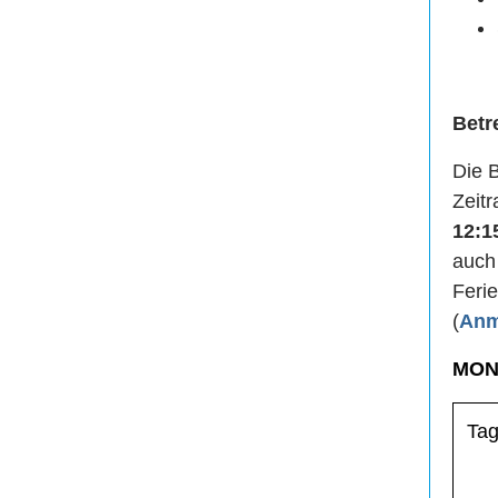
Betr
Die 
Zeit
12:1
auch
Ferie
(
Anm
MON
Ta