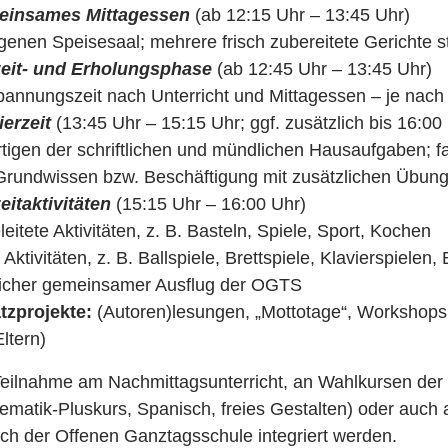
insames Mittagessen
(ab 12:15 Uhr – 13:45 Uhr)
igenen Speisesaal; mehrere frisch zubereitete Gerichte 
zeit- und Erholungsphase
(ab 12:45 Uhr – 13:45 Uhr)
pannungszeit nach Unterricht und Mittagessen – je nac
ierzeit
(13:45 Uhr – 15:15 Uhr; ggf. zusätzlich bis 16:00
rtigen der schriftlichen und mündlichen Hausaufgaben; f
Grundwissen bzw. Beschäftigung mit zusätzlichen Übunge
eitaktivitäten
(15:15 Uhr – 16:00 Uhr)
eitete Aktivitäten, z. B. Basteln, Spiele, Sport, Kochen
 Aktivitäten, z. B. Ballspiele, Brettspiele, Klavierspielen
licher gemeinsamer Ausflug der OGTS
tzprojekte:
(Autoren)lesungen, „Mottotage“, Workshops 
ltern)
Teilnahme am Nachmittagsunterricht, an Wahlkursen der S
matik-Pluskurs, Spanisch, freies Gestalten) oder auch 
ch der Offenen Ganztagsschule integriert werden.