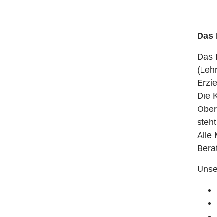
Das 
Das 
(Leh
Erzi
Die 
Oberk
steh
Alle
Bera
Unse