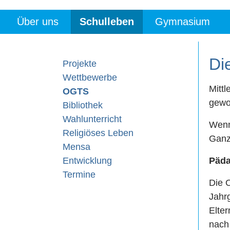
Über uns
Schulleben
Gymnasium
Di
Projekte
Wettbewerbe
Mittl
OGTS
gewo
Bibliothek
Wahlunterricht
Wenn 
Religiöses Leben
Ganz
Mensa
Entwicklung
Päda
Termine
Die O
Jahr
Elter
nach 