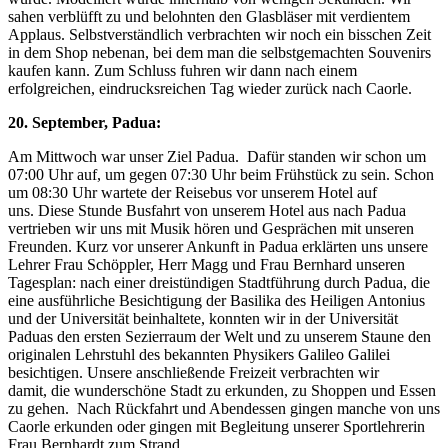
sahen verblüfft zu und belohnten den Glasbläser mit verdientem
Applaus. Selbstverständlich verbrachten wir noch ein bisschen Zeit
in dem Shop nebenan, bei dem man die selbstgemachten Souvenirs
kaufen kann. Zum Schluss fuhren wir dann nach einem
erfolgreichen, eindrucksreichen Tag wieder zurück nach Caorle.
20. September, Padua:
Am Mittwoch war unser Ziel Padua. Dafür standen wir schon um
07:00 Uhr auf, um gegen 07:30 Uhr beim Frühstück zu sein. Schon
um 08:30 Uhr wartete der Reisebus vor unserem Hotel auf
uns. Diese Stunde Busfahrt von unserem Hotel aus nach Padua
vertrieben wir uns mit Musik hören und Gesprächen mit unseren
Freunden. Kurz vor unserer Ankunft in Padua erklärten uns unsere
Lehrer Frau Schöppler, Herr Magg und Frau Bernhard unseren
Tagesplan: nach einer dreistündigen Stadtführung durch Padua, die
eine ausführliche Besichtigung der Basilika des Heiligen Antonius
und der Universität beinhaltete, konnten wir in der Universität
Paduas den ersten Sezierraum der Welt und zu unserem Staune den
originalen Lehrstuhl des bekannten Physikers Galileo Galilei
besichtigen. Unsere anschließende Freizeit verbrachten wir
damit, die wunderschöne Stadt zu erkunden, zu Shoppen und Essen
zu gehen. Nach Rückfahrt und Abendessen gingen manche von uns
Caorle erkunden oder gingen mit Begleitung unserer Sportlehrerin
Frau Bernhardt zum Strand.