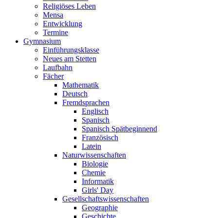
Religiöses Leben
Mensa
Entwicklung
Termine
Gymnasium
Einführungsklasse
Neues am Stetten
Laufbahn
Fächer
Mathematik
Deutsch
Fremdsprachen
Englisch
Spanisch
Spanisch Spätbeginnend
Französisch
Latein
Naturwissenschaften
Biologie
Chemie
Informatik
Girls' Day
Gesellschaftswissenschaften
Geographie
Geschichte