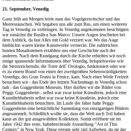
21. September, Venedig
Ganz früh am Morgen hörte man das Vogelgezwitscher und das
Meeresrauschen. Wir begaben uns alle zum Bus, um einen weiteren
Tag in Venedig zu verbringen. In Venedig angekommen besichtigten
wir zunächst die Basilica San Marco: Unsere Augen leuchteten bei
dem Anblick, da fast Alles mit Gold verziert war. Wo das Auge
hinblickte waren kleine Kunstwerke versteckt. Die zahlreichen
bunten Mosaiksteinen erzählten uns eine Geschichte nach der
anderen. Nach dem Rundgang durch die Kirche erhielten wir noch
einige spannende Informationen über Venedig, beispielsweise wie
die Sternzeichenuhr, die Torre dell´ Orologio, funktioniert oder wie
es zu einem Brand von einen der zweitgrößten Sehenswürdigkeiten
Venedigs, des Gran Teatro la Fenice, kam. Nach einer Weile Freizeit
besuchten wir - das Ende des letzten Nachmittags in Venedig schon
nah - das Guggenheim Museum. Hier durften wir die Bilder von
Peggy Guggenheim - selbst war zwar keine Künstlerin, jedoch eine
Kunstliebhaberin selbst war zwar keine Künstlerin, jedoch eine
Kunstliebhaberin betrachten. Im Laufe der Jahre hatte Peggy
Guggenheim eine beträchtliche Sammlung von einzigartigen Bildern
angesammelt. Schließlich wollte sie, dass die Welt auch Teil haben
kann an der gut ausgewählten Kollektion. Somit eröffnete sie im
Jahre 1942 ihre erste, bahnbrechende Ausstellung "Art of This
Century" in New York. Diese erregte sehr viel Aufsehen, da sie der