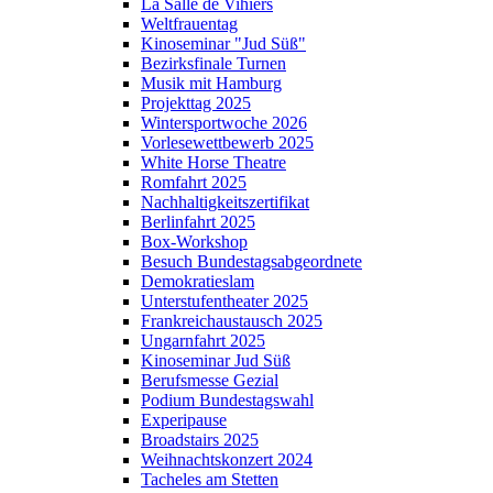
La Salle de Vihiers
Weltfrauentag
Kinoseminar "Jud Süß"
Bezirksfinale Turnen
Musik mit Hamburg
Projekttag 2025
Wintersportwoche 2026
Vorlesewettbewerb 2025
White Horse Theatre
Romfahrt 2025
Nachhaltigkeitszertifikat
Berlinfahrt 2025
Box-Workshop
Besuch Bundestagsabgeordnete
Demokratieslam
Unterstufentheater 2025
Frankreichaustausch 2025
Ungarnfahrt 2025
Kinoseminar Jud Süß
Berufsmesse Gezial
Podium Bundestagswahl
Experipause
Broadstairs 2025
Weihnachtskonzert 2024
Tacheles am Stetten