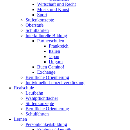
Wirtschaft und Recht
Musik und Kunst
Sport
Stufenkonzepte
Oberstufe
Schulfahrten
Interkulturelle Bildung
Partnerschulen
Frankreich
Italien
Japan
Ungarn
Buen Camino!
Exchange
Berufliche Orientierung
Individuelle Lernzeitverkürzung
Realschule
Laufbahn
Wahlpflichtfächer
Stufenkonzepte
Berufliche Orientierung
Schulfahrten
Lernen
Persönlichkeitsbildung
Erlebnispädagogik