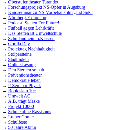
→
Oberstufentheater Turandot
→
Forschungsprojekt NS-Opfer in Augsburg
→
Kinoseminar zu NS-Vorbehaltsfilm „Jud Süß“
→
Nürnberg-Exkursion
→
Podcast: Stetten For Future!
→
Fußball gegen Lehrkräfte
→
Das Stetten ist Umweltschule
→
Schullandheim 5.Klassen
→
Gorilla Day
→
Projekttag Nachhaltigkeit
→
Stolpersteine
→
Stadtradeln
→
Online-Lesung
→
Den Sternen so nah
→
Präventionstheater
→
Demokratie leben
→
P-Seminar Physik
→
Book slam 10c
→
Umwelt AG
→
A.B. trägt Maske
→
Projekt 10000
→
Schule ohne Rassismus
→
Luther Comic
→
Schulfeste
→
50 Jahre Abitur