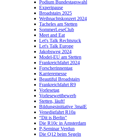
Podium Bundestagswahl
Experipause
Broadstairs 2025
Weihnachtskonzert 2024
Tacheles am Stetten
SommerLeseClub
Meet and Eat
Let's Talk Rechtsruck
Let's Talk Europe
Jakobsweg 2024
Model-EU am Stetten
Frankreichfahrt 2024
Forscherinnentag
Karrieremesse
Beautiful Broadstairs
Frankreichfahrt R9
Vorlesetag
Vorlesewettbewerb
Stetten, läuft!
Bildungsinitiative 3malE
Venedigfahrt R10a
“Dit is Berlin”
Die R10c in Amsterdam
P-Seminar Verdun
Die Q12 beim Segeln