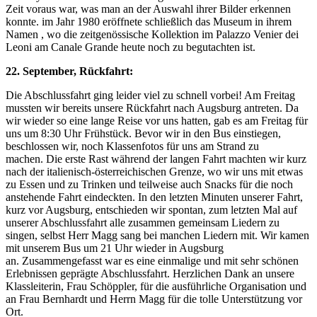
Zeit voraus war, was man an der Auswahl ihrer Bilder erkennen
konnte. im Jahr 1980 eröffnete schließlich das Museum in ihrem
Namen , wo die zeitgenössische Kollektion im Palazzo Venier dei
Leoni am Canale Grande heute noch zu begutachten ist.
22. September, Rückfahrt:
Die Abschlussfahrt ging leider viel zu schnell vorbei! Am Freitag
mussten wir bereits unsere Rückfahrt nach Augsburg antreten. Da
wir wieder so eine lange Reise vor uns hatten, gab es am Freitag für
uns um 8:30 Uhr Frühstück. Bevor wir in den Bus einstiegen,
beschlossen wir, noch Klassenfotos für uns am Strand zu
machen. Die erste Rast während der langen Fahrt machten wir kurz
nach der italienisch-österreichischen Grenze, wo wir uns mit etwas
zu Essen und zu Trinken und teilweise auch Snacks für die noch
anstehende Fahrt eindeckten. In den letzten Minuten unserer Fahrt,
kurz vor Augsburg, entschieden wir spontan, zum letzten Mal auf
unserer Abschlussfahrt alle zusammen gemeinsam Liedern zu
singen, selbst Herr Magg sang bei manchen Liedern mit. Wir kamen
mit unserem Bus um 21 Uhr wieder in Augsburg
an. Zusammengefasst war es eine einmalige und mit sehr schönen
Erlebnissen geprägte Abschlussfahrt. Herzlichen Dank an unsere
Klassleiterin, Frau Schöppler, für die ausführliche Organisation und
an Frau Bernhardt und Herrn Magg für die tolle Unterstützung vor
Ort.