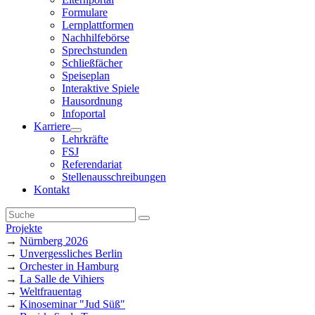
Formulare
Lernplattformen
Nachhilfebörse
Sprechstunden
Schließfächer
Speiseplan
Interaktive Spiele
Hausordnung
Infoportal
Karriere
Lehrkräfte
FSJ
Referendariat
Stellenausschreibungen
Kontakt
Projekte
→
Nürnberg 2026
→
Unvergessliches Berlin
→
Orchester in Hamburg
→
La Salle de Vihiers
→
Weltfrauentag
→
Kinoseminar "Jud Süß"