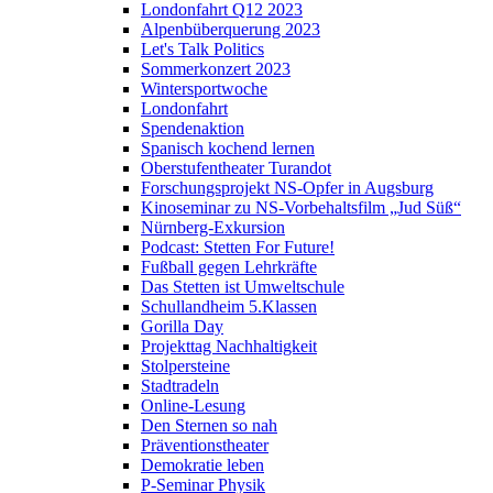
Londonfahrt Q12 2023
Alpenbüberquerung 2023
Let's Talk Politics
Sommerkonzert 2023
Wintersportwoche
Londonfahrt
Spendenaktion
Spanisch kochend lernen
Oberstufentheater Turandot
Forschungsprojekt NS-Opfer in Augsburg
Kinoseminar zu NS-Vorbehaltsfilm „Jud Süß“
Nürnberg-Exkursion
Podcast: Stetten For Future!
Fußball gegen Lehrkräfte
Das Stetten ist Umweltschule
Schullandheim 5.Klassen
Gorilla Day
Projekttag Nachhaltigkeit
Stolpersteine
Stadtradeln
Online-Lesung
Den Sternen so nah
Präventionstheater
Demokratie leben
P-Seminar Physik