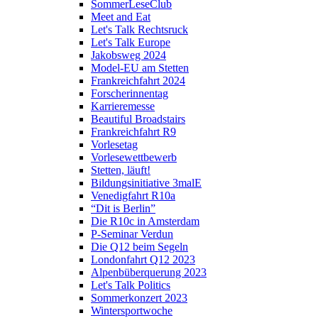
SommerLeseClub
Meet and Eat
Let's Talk Rechtsruck
Let's Talk Europe
Jakobsweg 2024
Model-EU am Stetten
Frankreichfahrt 2024
Forscherinnentag
Karrieremesse
Beautiful Broadstairs
Frankreichfahrt R9
Vorlesetag
Vorlesewettbewerb
Stetten, läuft!
Bildungsinitiative 3malE
Venedigfahrt R10a
“Dit is Berlin”
Die R10c in Amsterdam
P-Seminar Verdun
Die Q12 beim Segeln
Londonfahrt Q12 2023
Alpenbüberquerung 2023
Let's Talk Politics
Sommerkonzert 2023
Wintersportwoche