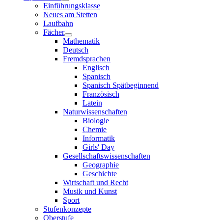
Einführungsklasse
Neues am Stetten
Laufbahn
Fächer
Mathematik
Deutsch
Fremdsprachen
Englisch
Spanisch
Spanisch Spätbeginnend
Französisch
Latein
Naturwissenschaften
Biologie
Chemie
Informatik
Girls' Day
Gesellschaftswissenschaften
Geographie
Geschichte
Wirtschaft und Recht
Musik und Kunst
Sport
Stufenkonzepte
Oberstufe