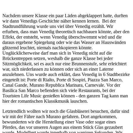
Nachdem unsere Klasse ein paar Läden abgeklappert hatte, durften
wir dann Venedigs Geschichte näher kennen lernen. Bei der
Stadtrundführung wurde uns viel über Venedig erzählt. Wir
erfurhen, dass man Venedig theoretisch nachbauen könnte, aber den
Effekt, der entsteht, wenn Venedig überschwemmt wird und die
daraus ergebene Spiegelung oder wie das Wasser an Hauswänden
glitzernd leuchtet, niemals nachkopieren könnte.
Unglücklicherweise darf man sich in Venedig nicht auf die
Brückentreppen setzen, weshalb die ganze Klasse bei jeder
Sitzmöglichkeit, sei es auch nur eine Brunnenstufe, sehr erleichtert
war, sich niederlassen zu können oder sich an einer Laterne
anzulehnen. Uns wurde auch erklärt, dass Venedig in 6 Stadtbezirke
eingeteilt ist: Porte di Rialto, Porte di Sospiri, Piazza San Marco,
Canal Gande, Murano Republica Marinara, Carnevale. Vor der
Basilica San Marco befienden sich viele Restaurants, bei der
Touristen Life Music genießen können - den ganzen Tag kann man
hier der romantischen Klassikmusik lauschen.
Letztendlich wollten wir noch die Glasbläserei besuchen, dafür sind
wir mit der Fähre nach Murano gefahren. Dort angekommen,
bewunderten wir die Herstellung einer Vase oder sogar eines
Pferdes, das vor unseren Augen aus einem Stück Glas gezaubert
wurde. Modelliert wurde innerhalb von wenigen Sekunden. Wir