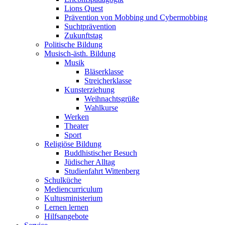
Lions Quest
Prävention von Mobbing und Cybermobbing
Suchtprävention
Zukunftstag
Politische Bildung
Musisch-ästh. Bildung
Musik
Bläserklasse
Streicherklasse
Kunsterziehung
Weihnachtsgrüße
Wahlkurse
Werken
Theater
Sport
Religiöse Bildung
Buddhistischer Besuch
Jüdischer Alltag
Studienfahrt Wittenberg
Schulküche
Mediencurriculum
Kultusministerium
Lernen lernen
Hilfsangebote