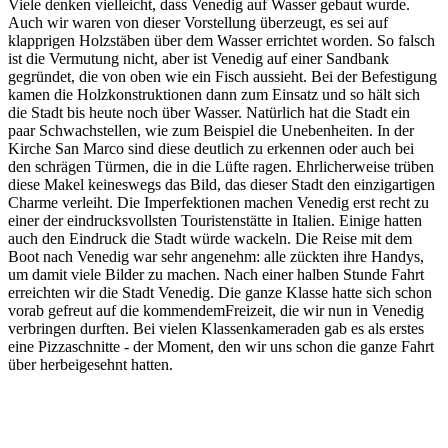
Viele denken vielleicht, dass Venedig auf Wasser gebaut wurde.
Auch wir waren von dieser Vorstellung überzeugt, es sei auf
klapprigen Holzstäben über dem Wasser errichtet worden. So falsch
ist die Vermutung nicht, aber ist Venedig auf einer Sandbank
gegründet, die von oben wie ein Fisch aussieht. Bei der Befestigung
kamen die Holzkonstruktionen dann zum Einsatz und so hält sich
die Stadt bis heute noch über Wasser. Natürlich hat die Stadt ein
paar Schwachstellen, wie zum Beispiel die Unebenheiten. In der
Kirche San Marco sind diese deutlich zu erkennen oder auch bei
den schrägen Türmen, die in die Lüfte ragen. Ehrlicherweise trüben
diese Makel keineswegs das Bild, das dieser Stadt den einzigartigen
Charme verleiht. Die Imperfektionen machen Venedig erst recht zu
einer der eindrucksvollsten Touristenstätte in Italien. Einige hatten
auch den Eindruck die Stadt würde wackeln. Die Reise mit dem
Boot nach Venedig war sehr angenehm: alle zückten ihre Handys,
um damit viele Bilder zu machen. Nach einer halben Stunde Fahrt
erreichten wir die Stadt Venedig. Die ganze Klasse hatte sich schon
vorab gefreut auf die kommendemFreizeit, die wir nun in Venedig
verbringen durften. Bei vielen Klassenkameraden gab es als erstes
eine Pizzaschnitte - der Moment, den wir uns schon die ganze Fahrt
über herbeigesehnt hatten.