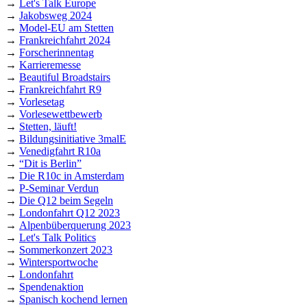
→
Let's Talk Europe
→
Jakobsweg 2024
→
Model-EU am Stetten
→
Frankreichfahrt 2024
→
Forscherinnentag
→
Karrieremesse
→
Beautiful Broadstairs
→
Frankreichfahrt R9
→
Vorlesetag
→
Vorlesewettbewerb
→
Stetten, läuft!
→
Bildungsinitiative 3malE
→
Venedigfahrt R10a
→
“Dit is Berlin”
→
Die R10c in Amsterdam
→
P-Seminar Verdun
→
Die Q12 beim Segeln
→
Londonfahrt Q12 2023
→
Alpenbüberquerung 2023
→
Let's Talk Politics
→
Sommerkonzert 2023
→
Wintersportwoche
→
Londonfahrt
→
Spendenaktion
→
Spanisch kochend lernen