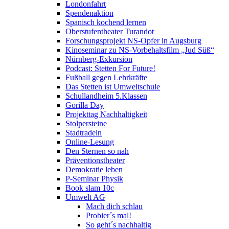
Londonfahrt
Spendenaktion
Spanisch kochend lernen
Oberstufentheater Turandot
Forschungsprojekt NS-Opfer in Augsburg
Kinoseminar zu NS-Vorbehaltsfilm „Jud Süß“
Nürnberg-Exkursion
Podcast: Stetten For Future!
Fußball gegen Lehrkräfte
Das Stetten ist Umweltschule
Schullandheim 5.Klassen
Gorilla Day
Projekttag Nachhaltigkeit
Stolpersteine
Stadtradeln
Online-Lesung
Den Sternen so nah
Präventionstheater
Demokratie leben
P-Seminar Physik
Book slam 10c
Umwelt AG
Mach dich schlau
Probier´s mal!
So geht´s nachhaltig