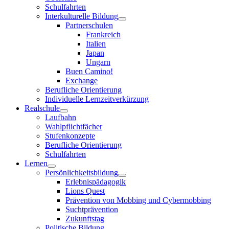
Schulfahrten
Interkulturelle Bildung
Partnerschulen
Frankreich
Italien
Japan
Ungarn
Buen Camino!
Exchange
Berufliche Orientierung
Individuelle Lernzeitverkürzung
Realschule
Laufbahn
Wahlpflichtfächer
Stufenkonzepte
Berufliche Orientierung
Schulfahrten
Lernen
Persönlichkeitsbildung
Erlebnispädagogik
Lions Quest
Prävention von Mobbing und Cybermobbing
Suchtprävention
Zukunftstag
Politische Bildung