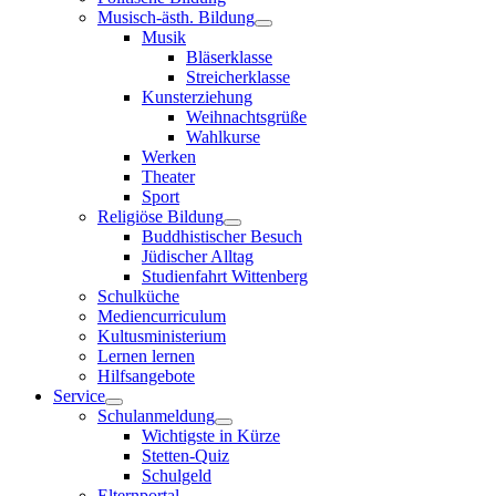
Musisch-ästh. Bildung
Musik
Bläserklasse
Streicherklasse
Kunsterziehung
Weihnachtsgrüße
Wahlkurse
Werken
Theater
Sport
Religiöse Bildung
Buddhistischer Besuch
Jüdischer Alltag
Studienfahrt Wittenberg
Schulküche
Mediencurriculum
Kultusministerium
Lernen lernen
Hilfsangebote
Service
Schulanmeldung
Wichtigste in Kürze
Stetten-Quiz
Schulgeld
Elternportal