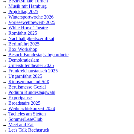
→
Bezirksfinale Turnen
→
Musik mit Hamburg
→
Projekttag 2025
→
Wintersportwoche 2026
→
Vorlesewettbewerb 2025
→
White Horse Theatre
→
Romfahrt 2025
→
Nachhaltigkeitszertifikat
→
Berlinfahrt 2025
→
Box-Workshop
→
Besuch Bundestagsabgeordnete
→
Demokratieslam
→
Unterstufentheater 2025
→
Frankreichaustausch 2025
→
Ungarnfahrt 2025
→
Kinoseminar Jud Süß
→
Berufsmesse Gezial
→
Podium Bundestagswahl
→
Experipause
→
Broadstairs 2025
→
Weihnachtskonzert 2024
→
Tacheles am Stetten
→
SommerLeseClub
→
Meet and Eat
→
Let's Talk Rechtsruck