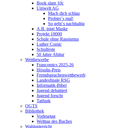
Book slam 10c
Umwelt AG
Mach dich schlau
Probier´s mal!
So geht´s nachhaltig
A.B. trägt Maske
Projekt 10000
Schule ohne Rassismus
Luther Comic
Schulfeste
50 Jahre Abitur
Wettbewerbe
Francomics 2025-26
Hösslin-Preis
Fremdsprachenwettbewerb
Landesfinale RSG
Informatik-Biber
Jugend debattiert
Jugend forscht
Tatfunk
OGTS
Bibliothek
Vorlesetag
Welttag des Buches
Wahlunterricht