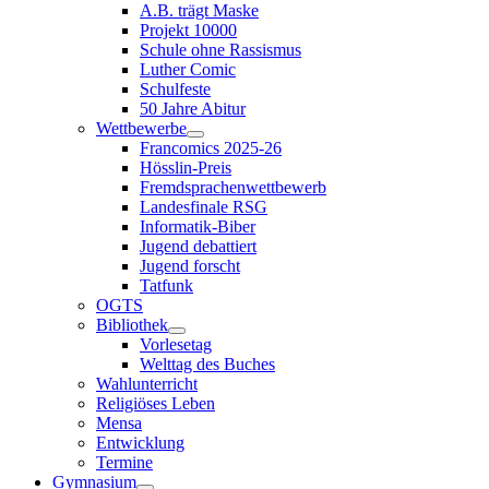
A.B. trägt Maske
Projekt 10000
Schule ohne Rassismus
Luther Comic
Schulfeste
50 Jahre Abitur
Wettbewerbe
Francomics 2025-26
Hösslin-Preis
Fremdsprachenwettbewerb
Landesfinale RSG
Informatik-Biber
Jugend debattiert
Jugend forscht
Tatfunk
OGTS
Bibliothek
Vorlesetag
Welttag des Buches
Wahlunterricht
Religiöses Leben
Mensa
Entwicklung
Termine
Gymnasium