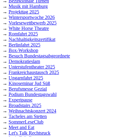
→
Bezirksfinale Turnen
→
Musik mit Hamburg
→
Projekttag 2025
→
Wintersportwoche 2026
→
Vorlesewettbewerb 2025
→
White Horse Theatre
→
Romfahrt 2025
→
Nachhaltigkeitszertifikat
→
Berlinfahrt 2025
→
Box-Workshop
→
Besuch Bundestagsabgeordnete
→
Demokratieslam
→
Unterstufentheater 2025
→
Frankreichaustausch 2025
→
Ungarnfahrt 2025
→
Kinoseminar Jud Süß
→
Berufsmesse Gezial
→
Podium Bundestagswahl
→
Experipause
→
Broadstairs 2025
→
Weihnachtskonzert 2024
→
Tacheles am Stetten
→
SommerLeseClub
→
Meet and Eat
→
Let's Talk Rechtsruck