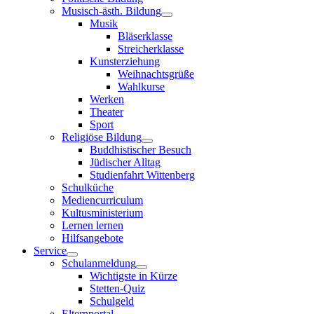
Musisch-ästh. Bildung
Musik
Bläserklasse
Streicherklasse
Kunsterziehung
Weihnachtsgrüße
Wahlkurse
Werken
Theater
Sport
Religiöse Bildung
Buddhistischer Besuch
Jüdischer Alltag
Studienfahrt Wittenberg
Schulküche
Mediencurriculum
Kultusministerium
Lernen lernen
Hilfsangebote
Service
Schulanmeldung
Wichtigste in Kürze
Stetten-Quiz
Schulgeld
Elternportal