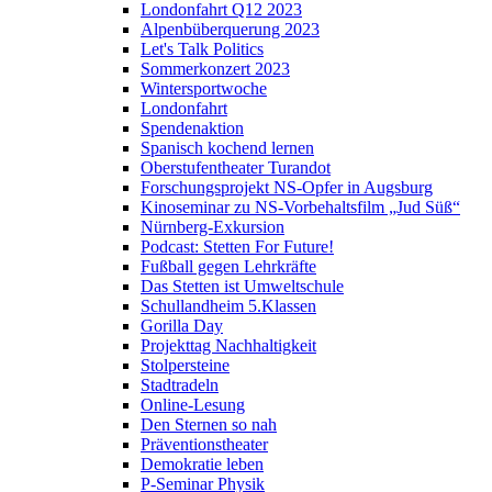
Londonfahrt Q12 2023
Alpenbüberquerung 2023
Let's Talk Politics
Sommerkonzert 2023
Wintersportwoche
Londonfahrt
Spendenaktion
Spanisch kochend lernen
Oberstufentheater Turandot
Forschungsprojekt NS-Opfer in Augsburg
Kinoseminar zu NS-Vorbehaltsfilm „Jud Süß“
Nürnberg-Exkursion
Podcast: Stetten For Future!
Fußball gegen Lehrkräfte
Das Stetten ist Umweltschule
Schullandheim 5.Klassen
Gorilla Day
Projekttag Nachhaltigkeit
Stolpersteine
Stadtradeln
Online-Lesung
Den Sternen so nah
Präventionstheater
Demokratie leben
P-Seminar Physik