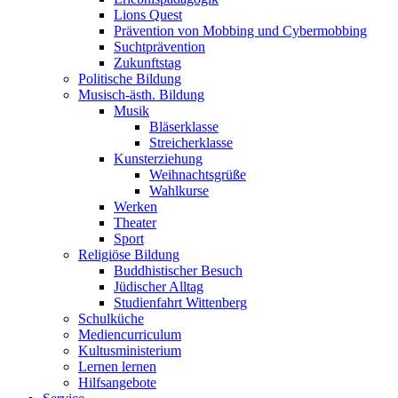
Lions Quest
Prävention von Mobbing und Cybermobbing
Suchtprävention
Zukunftstag
Politische Bildung
Musisch-ästh. Bildung
Musik
Bläserklasse
Streicherklasse
Kunsterziehung
Weihnachtsgrüße
Wahlkurse
Werken
Theater
Sport
Religiöse Bildung
Buddhistischer Besuch
Jüdischer Alltag
Studienfahrt Wittenberg
Schulküche
Mediencurriculum
Kultusministerium
Lernen lernen
Hilfsangebote