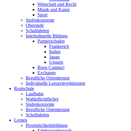
Wirtschaft und Recht
Musik und Kunst
Sport
Stufenkonzepte
Oberstufe
Schulfahrten
Interkulturelle Bildung
Partnerschulen
Frankreich
Italien
Japan
Ungarn
Buen Camino!
Exchange
Berufliche Orientierung
Individuelle Lernzeitverkürzung
Realschule
Laufbahn
Wahlpflichtfächer
Stufenkonzepte
Berufliche Orientierung
Schulfahrten
Lernen
Persönlichkeitsbildung
Erlebnispädagogik