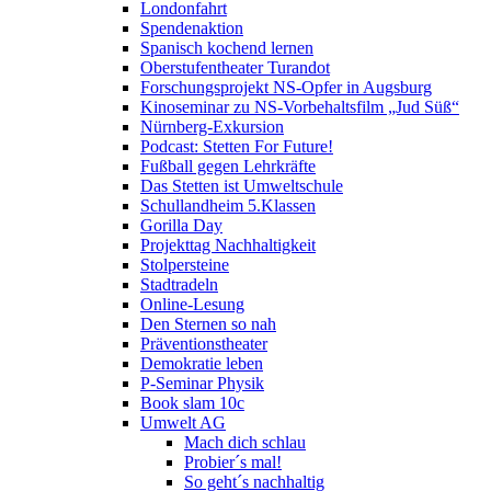
Londonfahrt
Spendenaktion
Spanisch kochend lernen
Oberstufentheater Turandot
Forschungsprojekt NS-Opfer in Augsburg
Kinoseminar zu NS-Vorbehaltsfilm „Jud Süß“
Nürnberg-Exkursion
Podcast: Stetten For Future!
Fußball gegen Lehrkräfte
Das Stetten ist Umweltschule
Schullandheim 5.Klassen
Gorilla Day
Projekttag Nachhaltigkeit
Stolpersteine
Stadtradeln
Online-Lesung
Den Sternen so nah
Präventionstheater
Demokratie leben
P-Seminar Physik
Book slam 10c
Umwelt AG
Mach dich schlau
Probier´s mal!
So geht´s nachhaltig