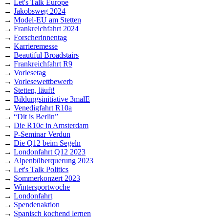
→
Let's Talk Europe
→
Jakobsweg 2024
→
Model-EU am Stetten
→
Frankreichfahrt 2024
→
Forscherinnentag
→
Karrieremesse
→
Beautiful Broadstairs
→
Frankreichfahrt R9
→
Vorlesetag
→
Vorlesewettbewerb
→
Stetten, läuft!
→
Bildungsinitiative 3malE
→
Venedigfahrt R10a
→
“Dit is Berlin”
→
Die R10c in Amsterdam
→
P-Seminar Verdun
→
Die Q12 beim Segeln
→
Londonfahrt Q12 2023
→
Alpenbüberquerung 2023
→
Let's Talk Politics
→
Sommerkonzert 2023
→
Wintersportwoche
→
Londonfahrt
→
Spendenaktion
→
Spanisch kochend lernen