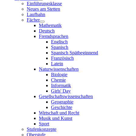
Einführungsklasse
Neues am Stetten
Laufbahn
Fächer
Mathematik
Deutsch
Fremdsprachen
Englisch
Spanisch
Spanisch Spätbeginnend
Französisch
Latein
Naturwissenschaften
Biologie
Chemie
Informatik
Girls' Day
Gesellschaftswissenschaften
Geographie
Geschichte
Wirtschaft und Recht
Musik und Kunst
Sport
Stufenkonzepte
Oberstufe