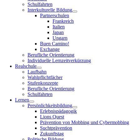
Schulfahrten
Interkulturelle Bildung
Partnerschulen
Frankreich
Italien
Japan
Ungarn
Buen Camino!
Exchange
Berufliche Orientierung
Individuelle Lernzeitverkürzung
Realschule
Laufbahn
Wahlpflichtfächer
Stufenkonzepte
Berufliche Orientierung
Schulfahrten
Lernen
Persönlichkeitsbildung
Erlebnispädagogik
Lions Quest
Prävention von Mobbing und Cybermobbing
Suchtprävention
Zukunftstag
Politische Bildung