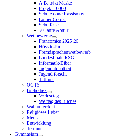
A.B. trägt Maske
Projekt 10000
Schule ohne Rassismus
Luther Comic
Schulfeste
50 Jahre Abitur
Wettbewerbe
Francomics 2025-26
Hösslin-Preis
Fremdsprachenwettbewerb
Landesfinale RSG
Informatik-Biber
Jugend debattiert
Jugend forscht
Tatfunk
OGTS
Bibliothek
Vorlesetag
Welttag des Buches
Wahlunterricht
Religiöses Leben
Mensa
Entwicklung
Termine
Gymnasium