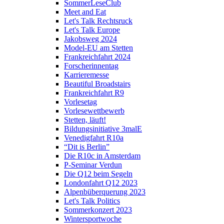
SommerLeseClub
Meet and Eat
Let's Talk Rechtsruck
Let's Talk Europe
Jakobsweg 2024
Model-EU am Stetten
Frankreichfahrt 2024
Forscherinnentag
Karrieremesse
Beautiful Broadstairs
Frankreichfahrt R9
Vorlesetag
Vorlesewettbewerb
Stetten, läuft!
Bildungsinitiative 3malE
Venedigfahrt R10a
“Dit is Berlin”
Die R10c in Amsterdam
P-Seminar Verdun
Die Q12 beim Segeln
Londonfahrt Q12 2023
Alpenbüberquerung 2023
Let's Talk Politics
Sommerkonzert 2023
Wintersportwoche