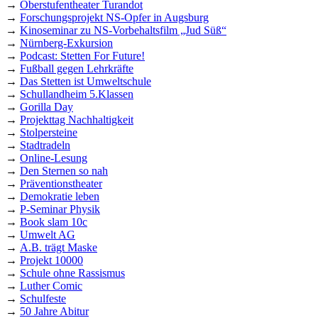
→
Oberstufentheater Turandot
→
Forschungsprojekt NS-Opfer in Augsburg
→
Kinoseminar zu NS-Vorbehaltsfilm „Jud Süß“
→
Nürnberg-Exkursion
→
Podcast: Stetten For Future!
→
Fußball gegen Lehrkräfte
→
Das Stetten ist Umweltschule
→
Schullandheim 5.Klassen
→
Gorilla Day
→
Projekttag Nachhaltigkeit
→
Stolpersteine
→
Stadtradeln
→
Online-Lesung
→
Den Sternen so nah
→
Präventionstheater
→
Demokratie leben
→
P-Seminar Physik
→
Book slam 10c
→
Umwelt AG
→
A.B. trägt Maske
→
Projekt 10000
→
Schule ohne Rassismus
→
Luther Comic
→
Schulfeste
→
50 Jahre Abitur