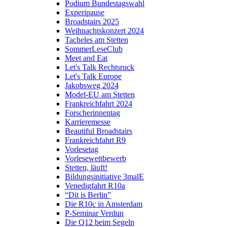
Podium Bundestagswahl
Experipause
Broadstairs 2025
Weihnachtskonzert 2024
Tacheles am Stetten
SommerLeseClub
Meet and Eat
Let's Talk Rechtsruck
Let's Talk Europe
Jakobsweg 2024
Model-EU am Stetten
Frankreichfahrt 2024
Forscherinnentag
Karrieremesse
Beautiful Broadstairs
Frankreichfahrt R9
Vorlesetag
Vorlesewettbewerb
Stetten, läuft!
Bildungsinitiative 3malE
Venedigfahrt R10a
“Dit is Berlin”
Die R10c in Amsterdam
P-Seminar Verdun
Die Q12 beim Segeln