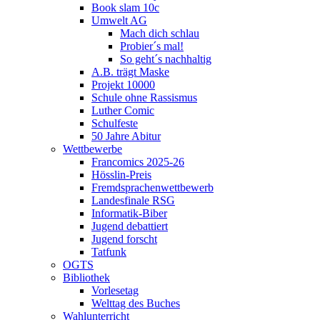
Book slam 10c
Umwelt AG
Mach dich schlau
Probier´s mal!
So geht´s nachhaltig
A.B. trägt Maske
Projekt 10000
Schule ohne Rassismus
Luther Comic
Schulfeste
50 Jahre Abitur
Wettbewerbe
Francomics 2025-26
Hösslin-Preis
Fremdsprachenwettbewerb
Landesfinale RSG
Informatik-Biber
Jugend debattiert
Jugend forscht
Tatfunk
OGTS
Bibliothek
Vorlesetag
Welttag des Buches
Wahlunterricht