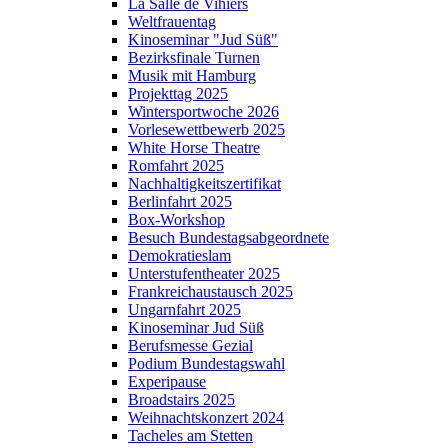
La Salle de Vihiers
Weltfrauentag
Kinoseminar "Jud Süß"
Bezirksfinale Turnen
Musik mit Hamburg
Projekttag 2025
Wintersportwoche 2026
Vorlesewettbewerb 2025
White Horse Theatre
Romfahrt 2025
Nachhaltigkeitszertifikat
Berlinfahrt 2025
Box-Workshop
Besuch Bundestagsabgeordnete
Demokratieslam
Unterstufentheater 2025
Frankreichaustausch 2025
Ungarnfahrt 2025
Kinoseminar Jud Süß
Berufsmesse Gezial
Podium Bundestagswahl
Experipause
Broadstairs 2025
Weihnachtskonzert 2024
Tacheles am Stetten