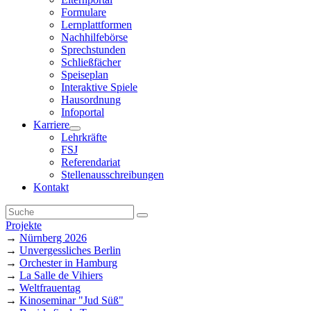
Formulare
Lernplattformen
Nachhilfebörse
Sprechstunden
Schließfächer
Speiseplan
Interaktive Spiele
Hausordnung
Infoportal
Karriere
Lehrkräfte
FSJ
Referendariat
Stellenausschreibungen
Kontakt
Projekte
→
Nürnberg 2026
→
Unvergessliches Berlin
→
Orchester in Hamburg
→
La Salle de Vihiers
→
Weltfrauentag
→
Kinoseminar "Jud Süß"