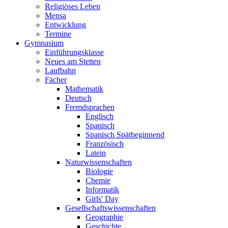
Religiöses Leben
Mensa
Entwicklung
Termine
Gymnasium
Einführungsklasse
Neues am Stetten
Laufbahn
Fächer
Mathematik
Deutsch
Fremdsprachen
Englisch
Spanisch
Spanisch Spätbeginnend
Französisch
Latein
Naturwissenschaften
Biologie
Chemie
Informatik
Girls' Day
Gesellschaftswissenschaften
Geographie
Geschichte