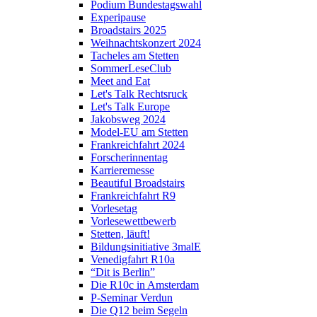
Podium Bundestagswahl
Experipause
Broadstairs 2025
Weihnachtskonzert 2024
Tacheles am Stetten
SommerLeseClub
Meet and Eat
Let's Talk Rechtsruck
Let's Talk Europe
Jakobsweg 2024
Model-EU am Stetten
Frankreichfahrt 2024
Forscherinnentag
Karrieremesse
Beautiful Broadstairs
Frankreichfahrt R9
Vorlesetag
Vorlesewettbewerb
Stetten, läuft!
Bildungsinitiative 3malE
Venedigfahrt R10a
“Dit is Berlin”
Die R10c in Amsterdam
P-Seminar Verdun
Die Q12 beim Segeln