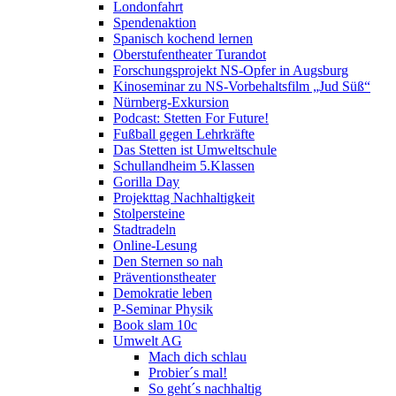
Londonfahrt
Spendenaktion
Spanisch kochend lernen
Oberstufentheater Turandot
Forschungsprojekt NS-Opfer in Augsburg
Kinoseminar zu NS-Vorbehaltsfilm „Jud Süß“
Nürnberg-Exkursion
Podcast: Stetten For Future!
Fußball gegen Lehrkräfte
Das Stetten ist Umweltschule
Schullandheim 5.Klassen
Gorilla Day
Projekttag Nachhaltigkeit
Stolpersteine
Stadtradeln
Online-Lesung
Den Sternen so nah
Präventionstheater
Demokratie leben
P-Seminar Physik
Book slam 10c
Umwelt AG
Mach dich schlau
Probier´s mal!
So geht´s nachhaltig