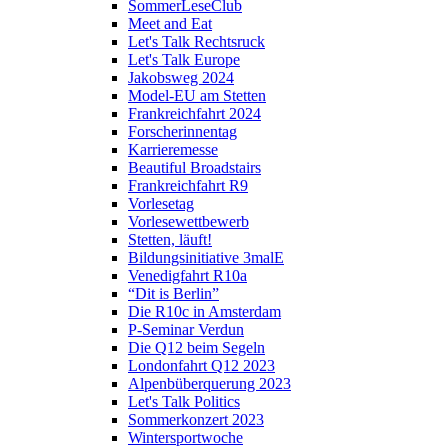
SommerLeseClub
Meet and Eat
Let's Talk Rechtsruck
Let's Talk Europe
Jakobsweg 2024
Model-EU am Stetten
Frankreichfahrt 2024
Forscherinnentag
Karrieremesse
Beautiful Broadstairs
Frankreichfahrt R9
Vorlesetag
Vorlesewettbewerb
Stetten, läuft!
Bildungsinitiative 3malE
Venedigfahrt R10a
“Dit is Berlin”
Die R10c in Amsterdam
P-Seminar Verdun
Die Q12 beim Segeln
Londonfahrt Q12 2023
Alpenbüberquerung 2023
Let's Talk Politics
Sommerkonzert 2023
Wintersportwoche