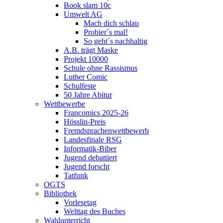
Book slam 10c
Umwelt AG
Mach dich schlau
Probier´s mal!
So geht´s nachhaltig
A.B. trägt Maske
Projekt 10000
Schule ohne Rassismus
Luther Comic
Schulfeste
50 Jahre Abitur
Wettbewerbe
Francomics 2025-26
Hösslin-Preis
Fremdsprachenwettbewerb
Landesfinale RSG
Informatik-Biber
Jugend debattiert
Jugend forscht
Tatfunk
OGTS
Bibliothek
Vorlesetag
Welttag des Buches
Wahlunterricht