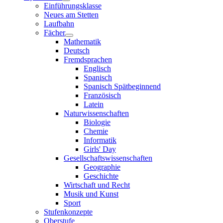
Einführungsklasse
Neues am Stetten
Laufbahn
Fächer
Mathematik
Deutsch
Fremdsprachen
Englisch
Spanisch
Spanisch Spätbeginnend
Französisch
Latein
Naturwissenschaften
Biologie
Chemie
Informatik
Girls' Day
Gesellschaftswissenschaften
Geographie
Geschichte
Wirtschaft und Recht
Musik und Kunst
Sport
Stufenkonzepte
Oberstufe