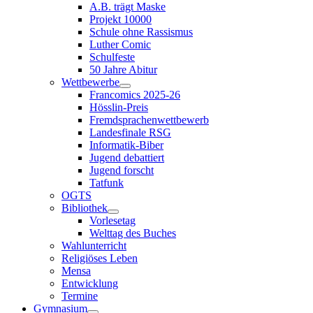
A.B. trägt Maske
Projekt 10000
Schule ohne Rassismus
Luther Comic
Schulfeste
50 Jahre Abitur
Wettbewerbe
Francomics 2025-26
Hösslin-Preis
Fremdsprachenwettbewerb
Landesfinale RSG
Informatik-Biber
Jugend debattiert
Jugend forscht
Tatfunk
OGTS
Bibliothek
Vorlesetag
Welttag des Buches
Wahlunterricht
Religiöses Leben
Mensa
Entwicklung
Termine
Gymnasium