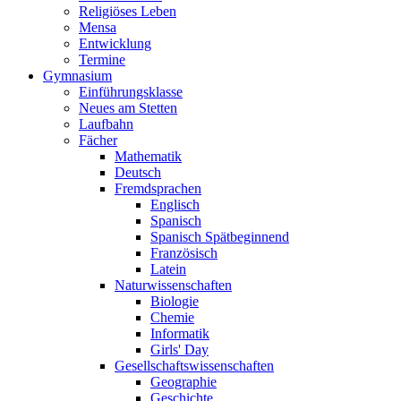
Religiöses Leben
Mensa
Entwicklung
Termine
Gymnasium
Einführungsklasse
Neues am Stetten
Laufbahn
Fächer
Mathematik
Deutsch
Fremdsprachen
Englisch
Spanisch
Spanisch Spätbeginnend
Französisch
Latein
Naturwissenschaften
Biologie
Chemie
Informatik
Girls' Day
Gesellschaftswissenschaften
Geographie
Geschichte