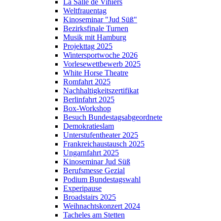
La Salle de Vihiers
Weltfrauentag
Kinoseminar "Jud Süß"
Bezirksfinale Turnen
Musik mit Hamburg
Projekttag 2025
Wintersportwoche 2026
Vorlesewettbewerb 2025
White Horse Theatre
Romfahrt 2025
Nachhaltigkeitszertifikat
Berlinfahrt 2025
Box-Workshop
Besuch Bundestagsabgeordnete
Demokratieslam
Unterstufentheater 2025
Frankreichaustausch 2025
Ungarnfahrt 2025
Kinoseminar Jud Süß
Berufsmesse Gezial
Podium Bundestagswahl
Experipause
Broadstairs 2025
Weihnachtskonzert 2024
Tacheles am Stetten