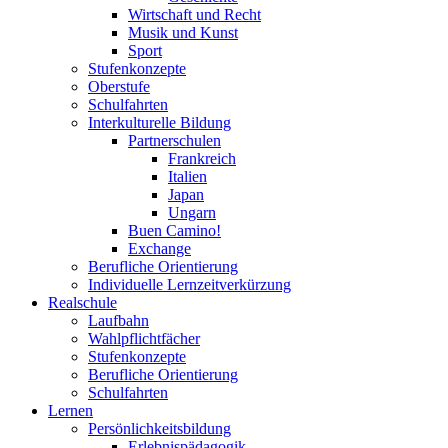
Wirtschaft und Recht
Musik und Kunst
Sport
Stufenkonzepte
Oberstufe
Schulfahrten
Interkulturelle Bildung
Partnerschulen
Frankreich
Italien
Japan
Ungarn
Buen Camino!
Exchange
Berufliche Orientierung
Individuelle Lernzeitverkürzung
Realschule
Laufbahn
Wahlpflichtfächer
Stufenkonzepte
Berufliche Orientierung
Schulfahrten
Lernen
Persönlichkeitsbildung
Erlebnispädagogik