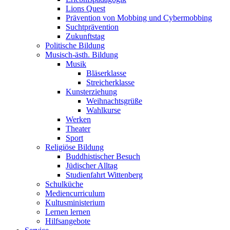
Lions Quest
Prävention von Mobbing und Cybermobbing
Suchtprävention
Zukunftstag
Politische Bildung
Musisch-ästh. Bildung
Musik
Bläserklasse
Streicherklasse
Kunsterziehung
Weihnachtsgrüße
Wahlkurse
Werken
Theater
Sport
Religiöse Bildung
Buddhistischer Besuch
Jüdischer Alltag
Studienfahrt Wittenberg
Schulküche
Mediencurriculum
Kultusministerium
Lernen lernen
Hilfsangebote