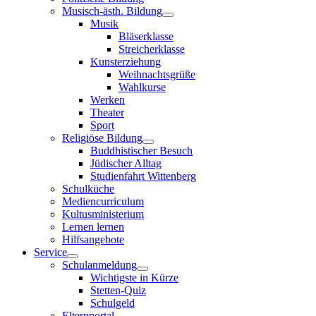
Musisch-ästh. Bildung
Musik
Bläserklasse
Streicherklasse
Kunsterziehung
Weihnachtsgrüße
Wahlkurse
Werken
Theater
Sport
Religiöse Bildung
Buddhistischer Besuch
Jüdischer Alltag
Studienfahrt Wittenberg
Schulküche
Mediencurriculum
Kultusministerium
Lernen lernen
Hilfsangebote
Service
Schulanmeldung
Wichtigste in Kürze
Stetten-Quiz
Schulgeld
Elternportal