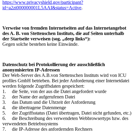
https://www.privacyshield.gov/participant?
id=a2zt000000001L5AAI&status=Active
.
Verweise von fremden Internetseiten auf das Internetangebot
des A. B. von Stettenschen Instituts, die auf Seiten unterhalb
der Startseite verweisen (sog. „deep links“):
Gegen solche bestehen keine Einwände.
Datenschutz bei Protokollierung der ausschließlich
anonymisierten IP-Adressen
Der Web-Server des A.B.von Stettenschen Instituts wird von ICU
profiles GmbH betrieben. Bei jeder Anforderung einer Internetdatei
werden folgende Zugriffsdaten gespeichert:
1. die Seite, von der aus die Datei angefordert wurde
2. der Name der aufgerufenen Datei
3. das Datum und die Uhrzeit der Anforderung
4. die übertragene Datenmenge
5. der Zugriffsstatus (Datei übertragen, Datei nicht gefunden, etc.)
6. die Beschreibung des verwendeten Webbrowsertyps bzw. des
verwendeten Betriebssystems
7. die IP-Adresse des anfordernden Rechners