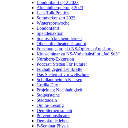
Londonfahrt Q12 2023
Alpenbüberquerung 2023
Let's Talk Politics
Sommerkonzert 2023
Wintersportwoche
Londonfahrt
Spendenaktion
Spanisch kochend lernen
Oberstufentheater Turandot
Forschungsprojekt NS-Opfer in Augsburg
Kinoseminar zu NS-Vorbehaltsfilm „Jud Süß“
Nürnberg-Exkursion
Podcast: Stetten For Future!
Fußball gegen Lehrkräfte
Das Stetten ist Umweltschule
Schullandheim 5.Klassen
Gorilla Day
Projekttag Nachhaltigkeit
Stolpersteine
Stadtradeln
Online-Lesung
Den Sternen so nah
Präventionstheater
Demokratie leben
P-Seminar Physik