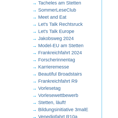
→
Tacheles am Stetten
→
SommerLeseClub
→
Meet and Eat
→
Let's Talk Rechtsruck
→
Let's Talk Europe
→
Jakobsweg 2024
→
Model-EU am Stetten
→
Frankreichfahrt 2024
→
Forscherinnentag
→
Karrieremesse
→
Beautiful Broadstairs
→
Frankreichfahrt R9
→
Vorlesetag
→
Vorlesewettbewerb
→
Stetten, läuft!
→
Bildungsinitiative 3malE
→
Venedigfahrt R10a