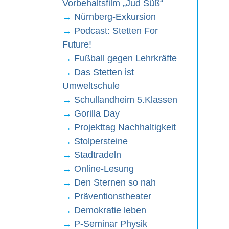
Vorbehaltsfilm „Jud Süß“
→
Nürnberg-Exkursion
→
Podcast: Stetten For
Future!
→
Fußball gegen Lehrkräfte
→
Das Stetten ist
Umweltschule
→
Schullandheim 5.Klassen
→
Gorilla Day
→
Projekttag Nachhaltigkeit
→
Stolpersteine
→
Stadtradeln
→
Online-Lesung
→
Den Sternen so nah
→
Präventionstheater
→
Demokratie leben
→
P-Seminar Physik