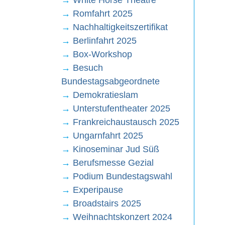
→
White Horse Theatre
→
Romfahrt 2025
→
Nachhaltigkeitszertifikat
→
Berlinfahrt 2025
→
Box-Workshop
→
Besuch
Bundestagsabgeordnete
→
Demokratieslam
→
Unterstufentheater 2025
→
Frankreichaustausch 2025
→
Ungarnfahrt 2025
→
Kinoseminar Jud Süß
→
Berufsmesse Gezial
→
Podium Bundestagswahl
→
Experipause
→
Broadstairs 2025
→
Weihnachtskonzert 2024