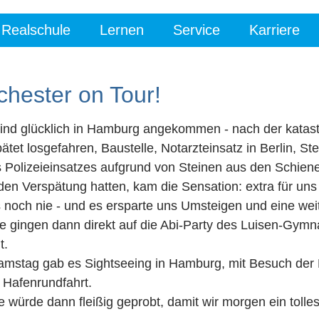
Realschule
Lernen
Service
Karriere
chester on Tour!
sind glücklich in Hamburg angekommen - nach der katastr
ätet losgefahren, Baustelle, Notarzteinsatz in Berlin, S
s Polizeieinsatzes aufgrund von Steinen aus den Schien
en Verspätung hatten, kam die Sensation: extra für uns h
s noch nie - und es ersparte uns Umsteigen und eine wei
e gingen dann direkt auf die Abi-Party des Luisen-Gymna
t.
amstag gab es Sightseeing in Hamburg, mit Besuch der E
 Hafenrundfahrt.
e würde dann fleißig geprobt, damit wir morgen ein tol