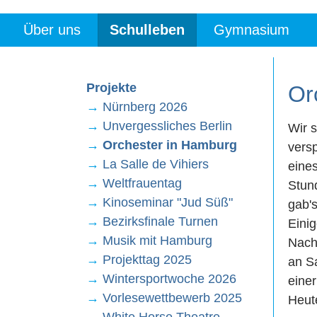
Über uns
Schulleben
Gymnasium
Projekte
Or
→
Nürnberg 2026
→
Unvergessliches Berlin
Wir 
→
Orchester in Hamburg
versp
→
La Salle de Vihiers
eine
→
Weltfrauentag
Stund
→
Kinoseminar "Jud Süß"
gab'
→
Bezirksfinale Turnen
Einig
→
Musik mit Hamburg
Nach
→
Projekttag 2025
an S
→
Wintersportwoche 2026
einer
→
Vorlesewettbewerb 2025
Heut