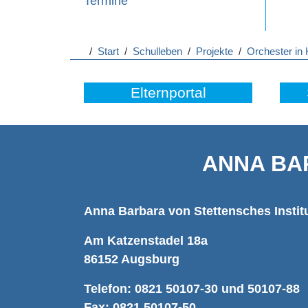
Termine
/
Start
/
Schulleben
/
Projekte
/
Orchester in
Elternportal
ANNA BA
Anna Barbara von Stettensches Instit
Am Katzenstadel 18a
86152 Augsburg
Telefon: 0821 50107-30 und 50107-88
Fax: 0821 50107-50