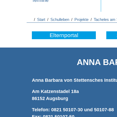
Termine
/
Start
/
Schulleben
/
Projekte
/
Tacheles am 
Elternportal
ANNA BA
Anna Barbara von Stettensches Instit
Am Katzenstadel 18a
86152 Augsburg
Telefon: 0821 50107-30 und 50107-88
Fax: 0821 50107-50