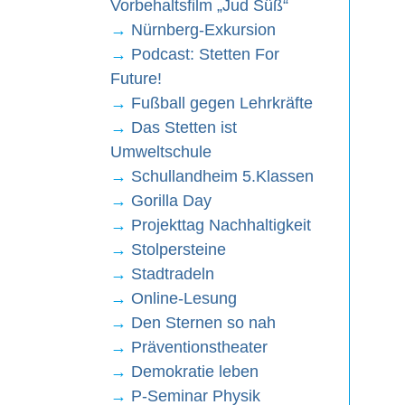
Vorbehaltsfilm „Jud Süß“
→
Nürnberg-Exkursion
→
Podcast: Stetten For
Future!
→
Fußball gegen Lehrkräfte
→
Das Stetten ist
Umweltschule
→
Schullandheim 5.Klassen
→
Gorilla Day
→
Projekttag Nachhaltigkeit
→
Stolpersteine
→
Stadtradeln
→
Online-Lesung
→
Den Sternen so nah
→
Präventionstheater
→
Demokratie leben
→
P-Seminar Physik