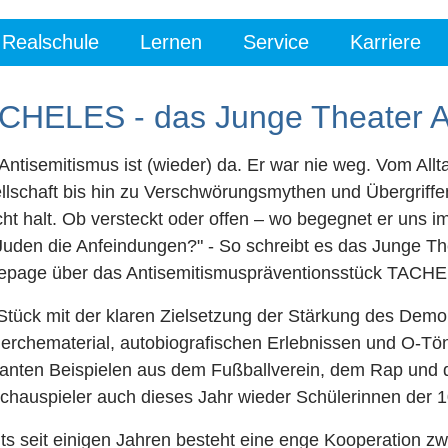
Realschule
Lernen
Service
Karriere
CHELES - das Junge Theater A
Antisemitismus ist (wieder) da. Er war nie weg. Vom All
llschaft bis hin zu Verschwörungsmythen und Übergriff
cht halt. Ob versteckt oder offen – wo begegnet er uns 
Juden die Anfeindungen?" - So schreibt es das Junge Th
page über das Antisemitismuspräventionsstück TACH
Stück mit der klaren Zielsetzung der Stärkung des Demok
erchematerial, autobiografischen Erlebnissen und O-Tö
anten Beispielen aus dem Fußballverein, dem Rap und d
chauspieler auch dieses Jahr wieder Schülerinnen der 10
its seit einigen Jahren besteht eine enge Kooperation 