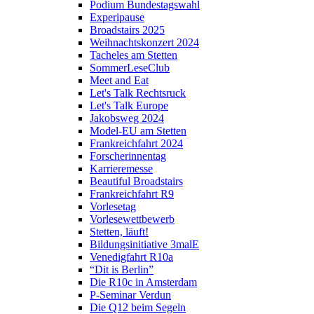
Podium Bundestagswahl
Experipause
Broadstairs 2025
Weihnachtskonzert 2024
Tacheles am Stetten
SommerLeseClub
Meet and Eat
Let's Talk Rechtsruck
Let's Talk Europe
Jakobsweg 2024
Model-EU am Stetten
Frankreichfahrt 2024
Forscherinnentag
Karrieremesse
Beautiful Broadstairs
Frankreichfahrt R9
Vorlesetag
Vorlesewettbewerb
Stetten, läuft!
Bildungsinitiative 3malE
Venedigfahrt R10a
“Dit is Berlin”
Die R10c in Amsterdam
P-Seminar Verdun
Die Q12 beim Segeln