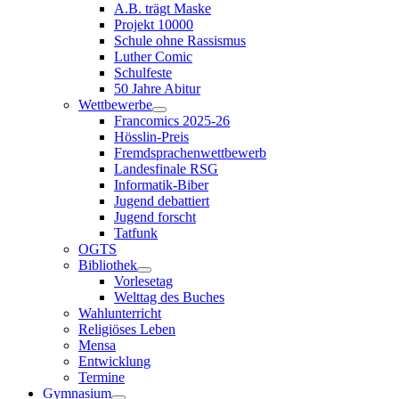
A.B. trägt Maske
Projekt 10000
Schule ohne Rassismus
Luther Comic
Schulfeste
50 Jahre Abitur
Wettbewerbe
Francomics 2025-26
Hösslin-Preis
Fremdsprachenwettbewerb
Landesfinale RSG
Informatik-Biber
Jugend debattiert
Jugend forscht
Tatfunk
OGTS
Bibliothek
Vorlesetag
Welttag des Buches
Wahlunterricht
Religiöses Leben
Mensa
Entwicklung
Termine
Gymnasium