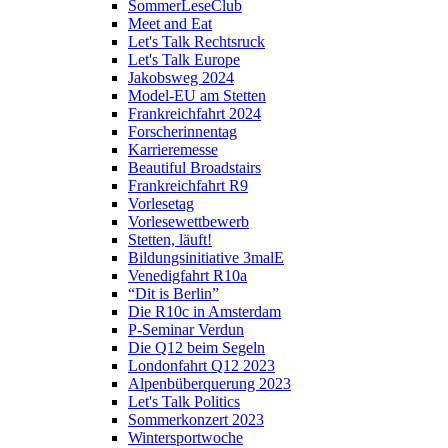
SommerLeseClub
Meet and Eat
Let's Talk Rechtsruck
Let's Talk Europe
Jakobsweg 2024
Model-EU am Stetten
Frankreichfahrt 2024
Forscherinnentag
Karrieremesse
Beautiful Broadstairs
Frankreichfahrt R9
Vorlesetag
Vorlesewettbewerb
Stetten, läuft!
Bildungsinitiative 3malE
Venedigfahrt R10a
“Dit is Berlin”
Die R10c in Amsterdam
P-Seminar Verdun
Die Q12 beim Segeln
Londonfahrt Q12 2023
Alpenbüberquerung 2023
Let's Talk Politics
Sommerkonzert 2023
Wintersportwoche