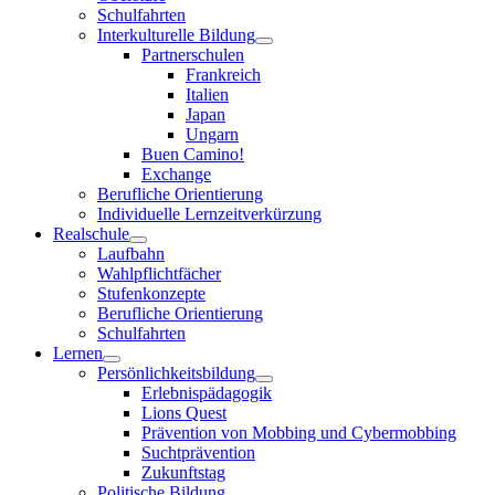
Schulfahrten
Interkulturelle Bildung
Partnerschulen
Frankreich
Italien
Japan
Ungarn
Buen Camino!
Exchange
Berufliche Orientierung
Individuelle Lernzeitverkürzung
Realschule
Laufbahn
Wahlpflichtfächer
Stufenkonzepte
Berufliche Orientierung
Schulfahrten
Lernen
Persönlichkeitsbildung
Erlebnispädagogik
Lions Quest
Prävention von Mobbing und Cybermobbing
Suchtprävention
Zukunftstag
Politische Bildung