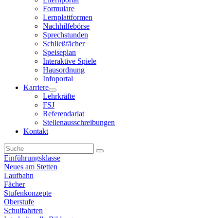
Formulare
Lernplattformen
Nachhilfebörse
Sprechstunden
Schließfächer
Speiseplan
Interaktive Spiele
Hausordnung
Infoportal
Karriere
Lehrkräfte
FSJ
Referendariat
Stellenausschreibungen
Kontakt
Einführungsklasse
Neues am Stetten
Laufbahn
Fächer
Stufenkonzepte
Oberstufe
Schulfahrten