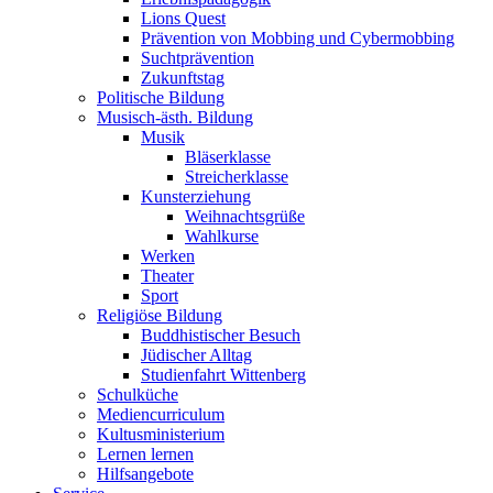
Lions Quest
Prävention von Mobbing und Cybermobbing
Suchtprävention
Zukunftstag
Politische Bildung
Musisch-ästh. Bildung
Musik
Bläserklasse
Streicherklasse
Kunsterziehung
Weihnachtsgrüße
Wahlkurse
Werken
Theater
Sport
Religiöse Bildung
Buddhistischer Besuch
Jüdischer Alltag
Studienfahrt Wittenberg
Schulküche
Mediencurriculum
Kultusministerium
Lernen lernen
Hilfsangebote