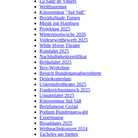
La Salle de Vihiers
Weltfrauentag
Kinoseminar "Jud Süß"
Bezirksfinale Turnen
Musik mit Hamburg
Projekttag 2025
Wintersportwoche 2026
Vorlesewettbewerb 2025
White Horse Theatre
Romfahrt 2025
Nachhaltigkeitszertifikat
Berlinfahrt 2025
Box-Workshop
Besuch Bundestagsabgeordnete
Demokratieslam
Unterstufentheater 2025
Frankreichaustausch 2025
Ungarnfahrt 2025
Kinoseminar Jud Süß
Berufsmesse Gezial
Podium Bundestagswahl
Experipause
Broadstairs 2025
Weihnachtskonzert 2024
Tacheles am Stetten