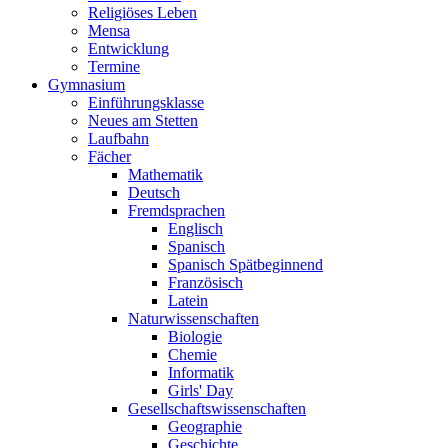
Religiöses Leben
Mensa
Entwicklung
Termine
Gymnasium
Einführungsklasse
Neues am Stetten
Laufbahn
Fächer
Mathematik
Deutsch
Fremdsprachen
Englisch
Spanisch
Spanisch Spätbeginnend
Französisch
Latein
Naturwissenschaften
Biologie
Chemie
Informatik
Girls' Day
Gesellschaftswissenschaften
Geographie
Geschichte