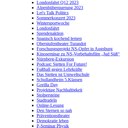
Londonfahrt Q12 2023
Alpenbüberquerung 2023
Let's Talk Politics
Sommerkonzert 2023
Wintersportwoche
Londonfahrt
Spendenaktion
Spanisch kochend lernen
Oberstufentheater Turandot
Forschungsprojekt NS-Opfer in Augsburg
Kinoseminar zu NS-Vorbehaltsfilm „Jud Süß“
Nürnberg-Exkursion
Podcast: Stetten For Future!
Fußball gegen Lehrkräfte
Das Stetten ist Umweltschule
Schullandheim 5.Klassen
Gorilla Day
Projekttag Nachhaltigkeit
Stolpersteine
Stadtradeln
Online-Lesung
Den Sternen so nah
Präventionstheater
Demokratie leben
P-Seminar Physik