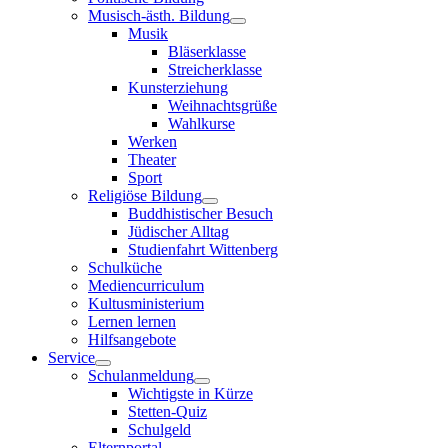
Musisch-ästh. Bildung
Musik
Bläserklasse
Streicherklasse
Kunsterziehung
Weihnachtsgrüße
Wahlkurse
Werken
Theater
Sport
Religiöse Bildung
Buddhistischer Besuch
Jüdischer Alltag
Studienfahrt Wittenberg
Schulküche
Mediencurriculum
Kultusministerium
Lernen lernen
Hilfsangebote
Service
Schulanmeldung
Wichtigste in Kürze
Stetten-Quiz
Schulgeld
Elternportal