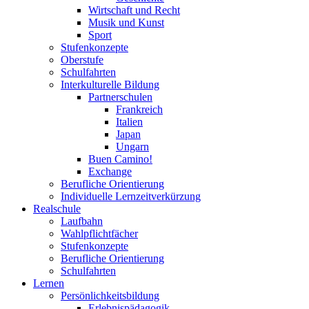
Wirtschaft und Recht
Musik und Kunst
Sport
Stufenkonzepte
Oberstufe
Schulfahrten
Interkulturelle Bildung
Partnerschulen
Frankreich
Italien
Japan
Ungarn
Buen Camino!
Exchange
Berufliche Orientierung
Individuelle Lernzeitverkürzung
Realschule
Laufbahn
Wahlpflichtfächer
Stufenkonzepte
Berufliche Orientierung
Schulfahrten
Lernen
Persönlichkeitsbildung
Erlebnispädagogik