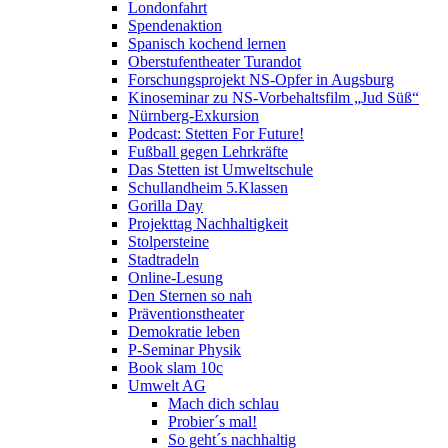
Londonfahrt
Spendenaktion
Spanisch kochend lernen
Oberstufentheater Turandot
Forschungsprojekt NS-Opfer in Augsburg
Kinoseminar zu NS-Vorbehaltsfilm „Jud Süß“
Nürnberg-Exkursion
Podcast: Stetten For Future!
Fußball gegen Lehrkräfte
Das Stetten ist Umweltschule
Schullandheim 5.Klassen
Gorilla Day
Projekttag Nachhaltigkeit
Stolpersteine
Stadtradeln
Online-Lesung
Den Sternen so nah
Präventionstheater
Demokratie leben
P-Seminar Physik
Book slam 10c
Umwelt AG
Mach dich schlau
Probier´s mal!
So geht´s nachhaltig