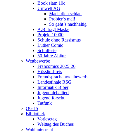
Book slam 10c
Umwelt AG
Mach dich schlau
Probier´s mal!
So geht´s nachhaltig
A.B. trägt Maske
Projekt 10000
Schule ohne Rassismus
Luther Comic
Schulfeste
50 Jahre Abitur
Wettbewerbe
Francomics 2025-26
Hösslin-Preis
Fremdsprachenwettbewerb
Landesfinale RSG
Informatik-Biber
Jugend debattiert
Jugend forscht
Tatfunk
OGTS
Bibliothek
Vorlesetag
Welttag des Buches
Wahlunterricht