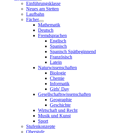
Einführungsklasse
Neues am Stetten
Laufbahn
Fächer
Mathematik
Deutsch
Fremdsprachen
Englisch
Spanisch
Spanisch Spätbeginnend
Französisch
Latein
Naturwissenschaften
Biologie
Chemie
Informatik
Girls' Day
Gesellschaftswissenschaften
Geographie
Geschichte
Wirtschaft und Recht
Musik und Kunst
Sport
Stufenkonzepte
Oberstufe